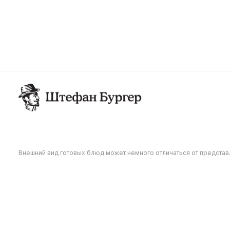
Сладкий чили
Жгучая 
50 г
50 г
75
75
Внешний вид готовых блюд может немного отличаться от предста