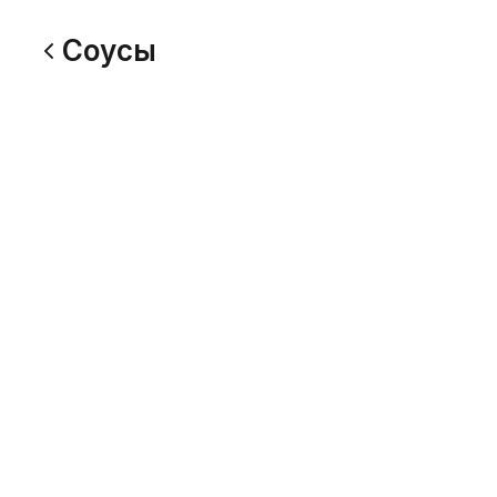
Соусы
Барбекю соус
Вяленые
50 г
50 г
75
75
Чесночный соус
Луковый
50 г
50 г
75
75