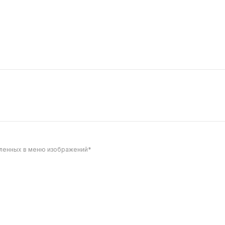
сальса
Малиновый майонез 
50 г
75
вленных в меню изображений*