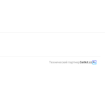
соус
Технический партнер
Sellkit.cc