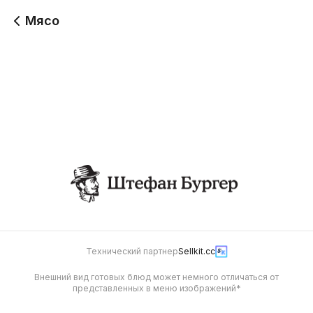
Мясо
Куриное филе с
Куриный шашлычок с
овощами
фришкой
310 г
380 г
470
470
Технический партнер
Sellkit.cc
Внешний вид готовых блюд может немного отличаться от
представленных в меню изображений*